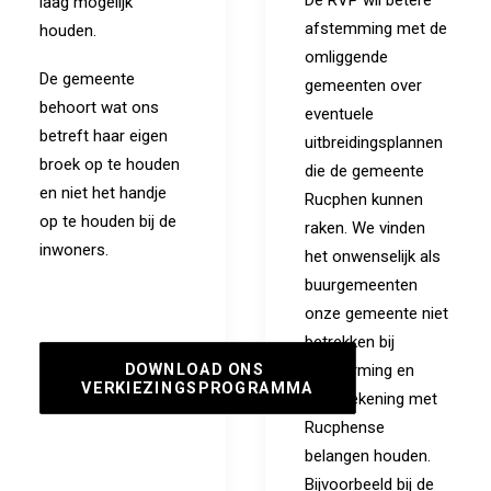
De RVP wil betere
laag mogelijk
afstemming met de
houden.
omliggende
De gemeente
gemeenten over
behoort wat ons
eventuele
betreft haar eigen
uitbreidingsplannen
broek op te houden
die de gemeente
en niet het handje
Rucphen kunnen
op te houden bij de
raken. We vinden
inwoners.
het onwenselijk als
buurgemeenten
onze gemeente niet
betrekken bij
DOWNLOAD ONS 
planvorming en
VERKIEZINGSPROGRAMMA
geen rekening met
Rucphense
belangen houden.
Bijvoorbeeld bij de