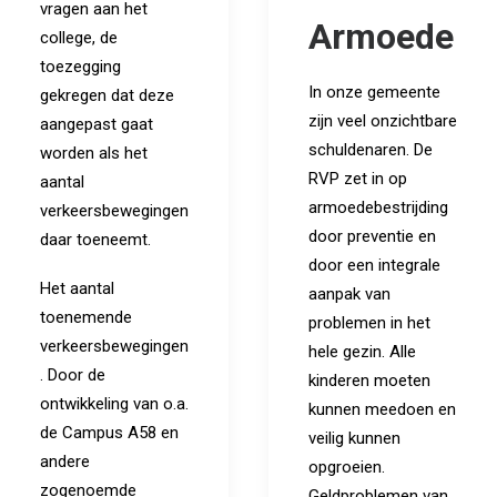
vragen aan het
Armoede
college, de
toezegging
In onze gemeente
gekregen dat deze
zijn veel onzichtbare
aangepast gaat
schuldenaren. De
worden als het
RVP zet in op
aantal
armoedebestrijding
verkeersbewegingen
door preventie en
daar toeneemt.
door een integrale
Het aantal
aanpak van
toenemende
problemen in het
verkeersbewegingen
hele gezin. Alle
. Door de
kinderen moeten
ontwikkeling van o.a.
kunnen meedoen en
de Campus A58 en
veilig kunnen
andere
opgroeien.
zogenoemde
Geldproblemen van