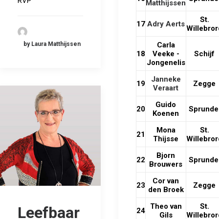
RVP
Matthijssen
St.
17
Adry Aerts
Willebror
Carla
by Laura Matthijssen
18
Veeke -
Schijf
Jongenelis
Janneke
19
Zegge
Veraart
Guido
20
Sprunde
Koenen
Mona
St.
21
Thijsse
Willebror
Bjorn
22
Sprunde
Brouwers
Cor van
23
Zegge
den Broek
Theo van
St.
Leefbaar
24
Gils
Willebror