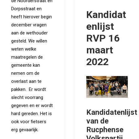
de Noorderstraat en
Dorpsstraat en
Kandidat
heeft hierover begin
enlijst
december vragen
aan de wethouder
RVP 16
gesteld. We willen
maart
weten welke
maatregelen de
2022
gemeente kan
nemen om de
overlast aan te
pakken. Er wordt
slecht voorrang
gegeven en er wordt
Kandidatenlijst
hard gereden. Het is
van de
ook voor fietsers
Rucphense
erg gevaarlijk.
Volkspartij