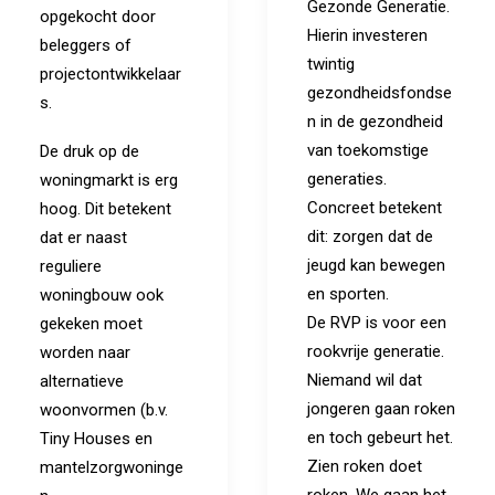
Gezonde Generatie.
opgekocht door
Hierin investeren
beleggers of
twintig
projectontwikkelaar
gezondheidsfondse
s.
n in de gezondheid
van toekomstige
De druk op de
generaties.
woningmarkt is erg
Concreet betekent
hoog. Dit betekent
dit: zorgen dat de
dat er naast
jeugd kan bewegen
reguliere
en sporten.
woningbouw ook
De RVP is voor een
gekeken moet
rookvrije generatie.
worden naar
Niemand wil dat
alternatieve
jongeren gaan roken
woonvormen (b.v.
en toch gebeurt het.
Tiny Houses en
Zien roken doet
mantelzorgwoninge