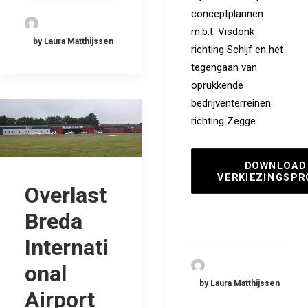
conceptplannen
m.b.t. Visdonk
by Laura Matthijssen
richting Schijf en het
tegengaan van
oprukkende
bedrijventerreinen
richting Zegge.
DOWNLOAD 
VERKIEZINGSP
Overlast
Breda
Internati
onal
by Laura Matthijssen
Airport