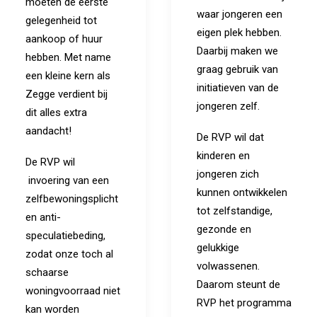
moeten de eerste
waar jongeren een
gelegenheid tot
eigen plek hebben.
aankoop of huur
Daarbij maken we
hebben. Met name
graag gebruik van
een kleine kern als
initiatieven van de
Zegge verdient bij
jongeren zelf.
dit alles extra
aandacht!
De RVP wil dat
kinderen en
De RVP wil
jongeren zich
invoering van een
kunnen ontwikkelen
zelfbewoningsplicht
tot zelfstandige,
en anti-
gezonde en
speculatiebeding,
gelukkige
zodat onze toch al
volwassenen.
schaarse
Daarom steunt de
woningvoorraad niet
RVP het programma
kan worden