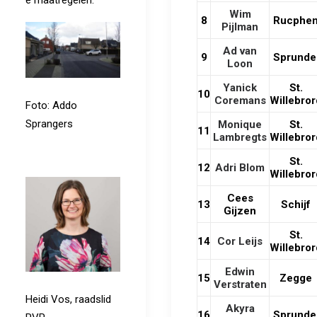
e maatregelen.
Wim
8
Rucphe
Pijlman
Ad van
9
Sprunde
Loon
Yanick
St.
10
Coremans
Willebror
Foto: Addo
Sprangers
Monique
St.
11
Lambregts
Willebror
St.
12
Adri Blom
Willebror
Cees
13
Schijf
Gijzen
St.
14
Cor Leijs
Willebror
Edwin
15
Zegge
Verstraten
Heidi Vos, raadslid
Akyra
16
Sprunde