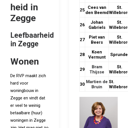
heid in
Cees van
St.
25
den Beemd
Willebror
Zegge
Johan
St.
26
Gabriels
Willebror
Leefbaarheid
Piet van
St.
27
Beers
Willebror
in Zegge
Koen
28
Sprunde
Vermunt
Wonen
Bram
St.
29
Thijsse
Willebror
De RVP maakt zich
Martien de
St.
hard voor
30
Bruin
Willebror
woningbouw in
Zegge en vindt dat
er veel te weinig
betaalbare (huur)
woningen in Zegge
zijn. Het mag niet zo