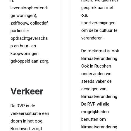
roken. We gaan het
n,
gesprek aan met
levensloopbestendi
o.a.
ge woningen),
sportverenigingen
zelfbouw, collectief
om deze cultuur te
particulier
veranderen.
opdrachtgeverscha
p en huur- en
De toekomst is ook
koopwoningen
klimaatverandering.
gekoppeld aan zorg.
Ook in Rucphen
ondervinden we
steeds vaker de
Verkeer
gevolgen van
klimaatverandering.
De RVP wil alle
De RVP is de
mogelijkheden
verkeerssituatie een
benutten om
doorn in het oog.
klimaatverandering
Borchwerf zorgt