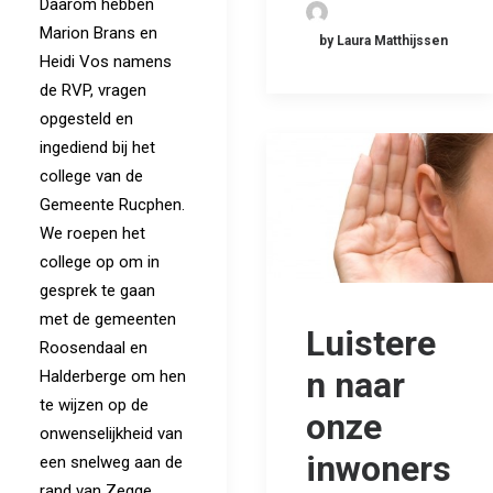
Daarom hebben
Marion Brans en
by Laura Matthijssen
Heidi Vos namens
de RVP, vragen
opgesteld en
ingediend bij het
college van de
Gemeente Rucphen.
We roepen het
college op om in
gesprek te gaan
met de gemeenten
Luistere
Roosendaal en
n naar
Halderberge om hen
te wijzen op de
onze
onwenselijkheid van
inwoners
een snelweg aan de
rand van Zegge.