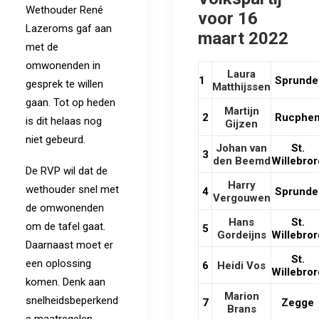
Wethouder René
voor 16
Lazeroms gaf aan
maart 2022
met de
omwonenden in
Laura
1
Sprunde
gesprek te willen
Matthijssen
gaan. Tot op heden
Martijn
2
Rucphe
is dit helaas nog
Gijzen
niet gebeurd.
Johan van
St.
3
den Beemd
Willebror
De RVP wil dat de
Harry
wethouder snel met
4
Sprunde
Vergouwen
de omwonenden
Hans
St.
om de tafel gaat.
5
Gordeijns
Willebror
Daarnaast moet er
St.
een oplossing
6
Heidi Vos
Willebror
komen. Denk aan
Marion
snelheidsbeperkend
7
Zegge
Brans