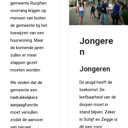
gemeente Rucphen
voorrang krijgen op
mensen van buiten
de gemeente bij het
toewijzen van een
Jongere
huurwoning. Maar
de komende jaren
n
zullen er meer
stappen gezet
Jongeren
moeten worden.
De jeugd heeft de
We vinden dat de
toekomst. De
gemeente een
leefbaarheid van de
nadrukkelijkere
dorpen moet in
aanjaagfunctie
stand blijven. Zeker
moet vervullen
in Schijf en Zegge is
zodat de aanvoer
dit een zorg.
van nieuwe