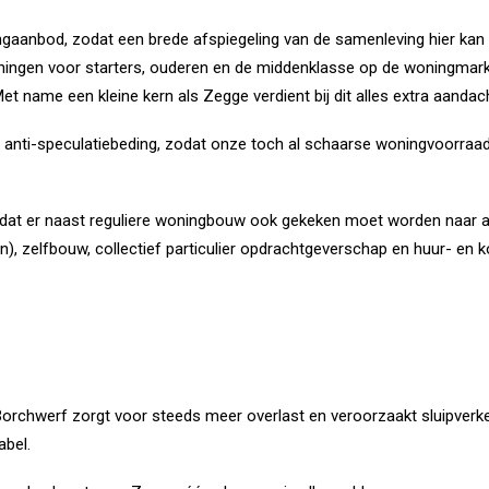
ngaanbod, zodat een brede afspiegeling van de samenleving hier kan 
ingen voor starters, ouderen en de middenklasse op de woningmarkt
t name een kleine kern als Zegge verdient bij dit alles extra aandac
n anti-speculatiebeding, zodat onze toch al schaarse woningvoorraa
t dat er naast reguliere woningbouw ook gekeken moet worden naar 
, zelfbouw, collectief particulier opdrachtgeverschap en huur- en
Borchwerf zorgt voor steeds meer overlast en veroorzaakt sluipverkee
abel.