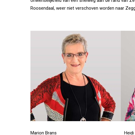
onwenselijkheid van een snelweg aan de rand van Z
Roosendaal, weer niet verschoven worden naar Zegg
Marion Brans Heidi V