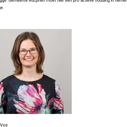
egge. Gemeente Rucphen moet hier een pro actieve houding in nemen
e.
os