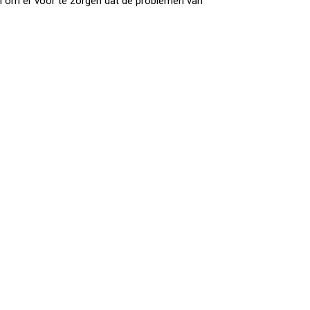
 om er voor te zorgen dat de problemen van