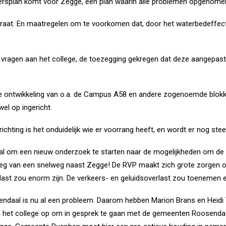
rkeersplan komt voor Zegge, één plan waarin alle problemen opgenome
traat. En maatregelen om te voorkomen dat, door het waterbedeffect
a vragen aan het college, de toezegging gekregen dat deze aangepas
 ontwikkeling van o.a. de Campus A58 en andere zogenoemde blokken
el op ingericht.
richting is het onduidelijk wie er voorrang heeft, en wordt er nog ste
l om een nieuw onderzoek te starten naar de mogelijkheden om de
 aanleg van een snelweg naast Zegge! De RVP maakt zich grote zorgen
last zou enorm zijn. De verkeers- en geluidsoverlast zou toenemen e
endaal is nu al een probleem. Daarom hebben Marion Brans en Heidi
n het college op om in gesprek te gaan met de gemeenten Roosendaa