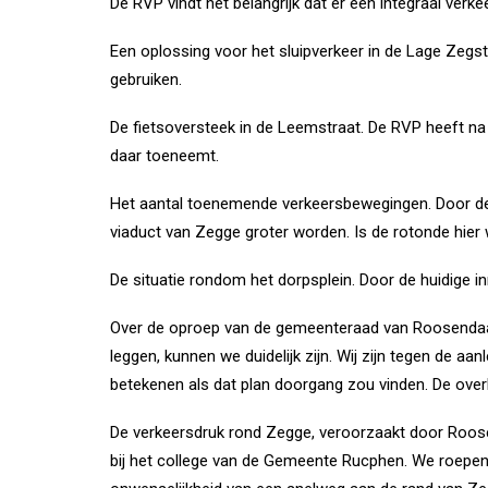
De RVP vindt het belangrijk dat er een integraal ve
Een oplossing voor het sluipverkeer in de Lage Zegs
gebruiken.
De fietsoversteek in de Leemstraat. De RVP heeft n
daar toeneemt.
Het aantal toenemende verkeersbewegingen. Door de
viaduct van Zegge groter worden. Is de rotonde hier w
De situatie rondom het dorpsplein. Door de huidige in
Over de oproep van de gemeenteraad van Roosendaa
leggen, kunnen we duidelijk zijn. Wij zijn tegen de
betekenen als dat plan doorgang zou vinden. De over
De verkeersdruk rond Zegge, veroorzaakt door Roos
bij het college van de Gemeente Rucphen. We roepe