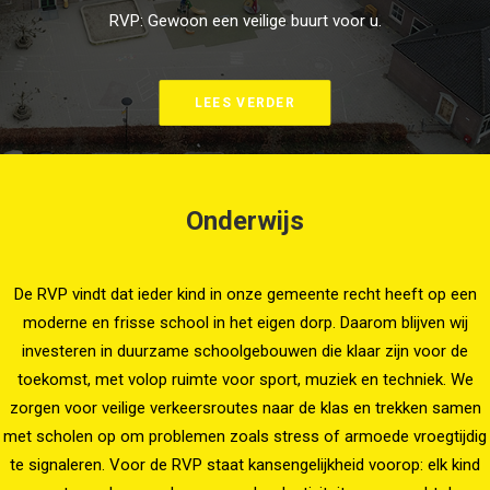
RVP: Gewoon een veilige buurt voor u.
LEES VERDER
Onderwijs
De RVP vindt dat ieder kind in onze gemeente recht heeft op een
moderne en frisse school in het eigen dorp. Daarom blijven wij
investeren in duurzame schoolgebouwen die klaar zijn voor de
toekomst, met volop ruimte voor sport, muziek en techniek. We
zorgen voor veilige verkeersroutes naar de klas en trekken samen
met scholen op om problemen zoals stress of armoede vroegtijdig
te signaleren. Voor de RVP staat kansengelijkheid voorop: elk kind